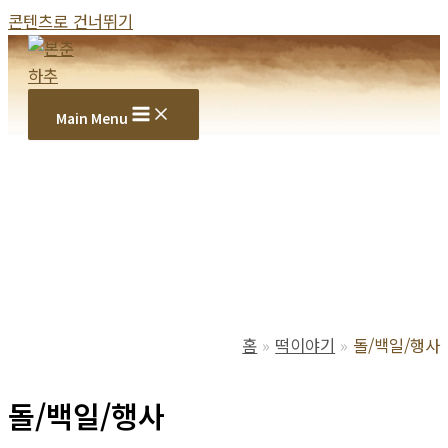
콘텐츠로 건너뛰기
Main Menu
홈
떡이야기
돌/백일/행사
돌/백일/행사