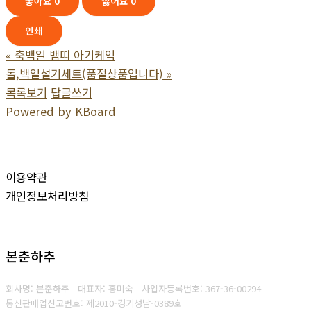
좋아요
0
싫어요
0
인쇄
«
축백일 뱀띠 아기케익
돌,백일설기세트(품절상품입니다)
»
목록보기
답글쓰기
Powered by KBoard
이용약관
개인정보처리방침
본춘하추
회사명: 본춘하추 대표자: 홍미숙
사업자등록번호: 367-36-00294
통신판매업신고번호: 제2010-경기성남-0389호