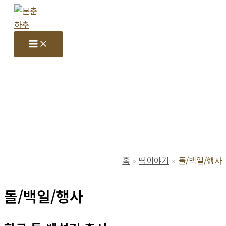
콘
텐
츠
Main
Menu
로
건
너
뛰
기
홈
떡이야기
돌/백일/행사
돌/백일/행사