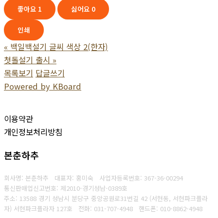
좋아요
1
싫어요
0
인쇄
«
백일백설기 글씨 색상 2(한자)
첫돌설기 출시
»
목록보기
답글쓰기
Powered by KBoard
이용약관
개인정보처리방침
본춘하추
회사명: 본춘하추 대표자: 홍미숙
사업자등록번호: 367-36-00294
통신판매업신고번호: 제2010-경기성남-0389호
주소: 13588 경기 성남시 분당구 중앙공원로31번길 42 (서현동, 서현파크플라
자) 서현파크플라자 127호
전화: 031-707-4948
핸드폰: 010-8862-4948