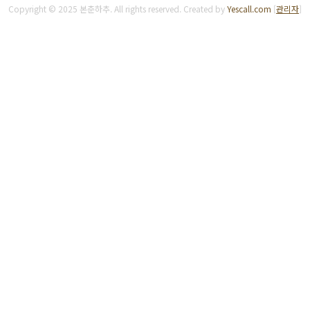
Copyright © 2025 본춘하추. All rights reserved.
Created by
Yescall.com
[
관리자
]