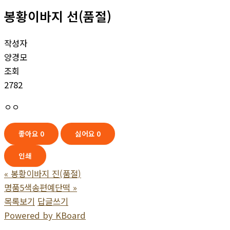
봉황이바지 선(품절)
작성자
양경모
조회
2782
ㅇㅇ
좋아요
0
싫어요
0
인쇄
«
봉황이바지 진(품절)
명품5색송편예단떡
»
목록보기
답글쓰기
Powered by KBoard