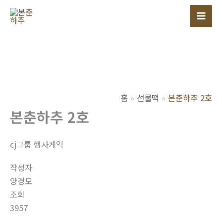
콘
텐
Mai
츠
Men
로
건
너
뛰
홈
선물떡
본춘하추 2호
기
본춘하추 2호
cj그룹 행사케익
작성자
양경모
조회
3957